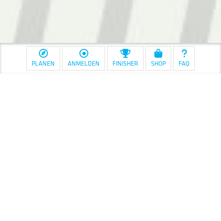
PLANEN
ANMELDEN
FINISHER
SHOP
FAQ
Starte Dein ROAD-
Abenteuer 2026!
Jetzt gemeinsam loslegen: Der Stoneman Miriquidi