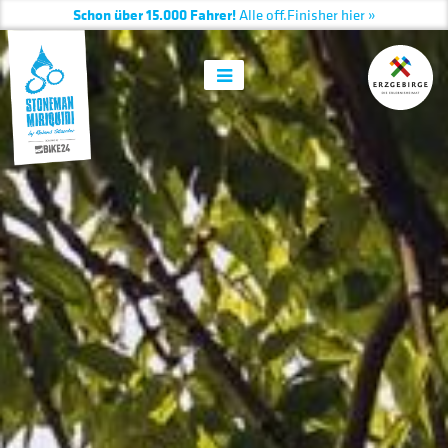
Schon über 15.000 Fahrer!
Alle
off.
Finisher hier »