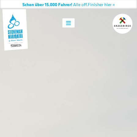
Schon über 15.000 Fahrer!
Alle
off.
Finisher hier »