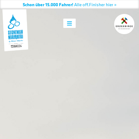
Schon über 15.000 Fahrer!
Alle
off.
Finisher hier »