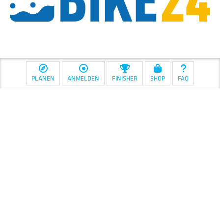
PLANEN
ANMELDEN
FINISHER
SHOP
FAQ
Diese Maßnahme wird mitfinanziert
mit Steuermitteln auf Grundlage des
von den Abgeordneten des
Sächsischen Landtags beschlossenen
Haushaltes.