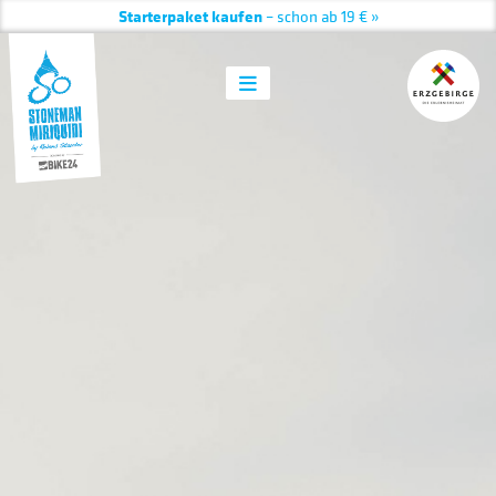
Starterpaket kaufen
– schon ab 19 € »