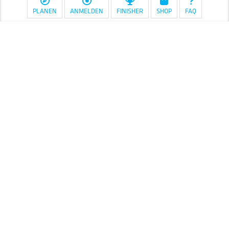
PLANEN
ANMELDEN
FINISHER
SHOP
FAQ
Diese Maßnahme wird mitfinanziert
mit Steuermitteln auf Grundlage des
von den Abgeordneten des
Sächsischen Landtags beschlossenen
Haushaltes.