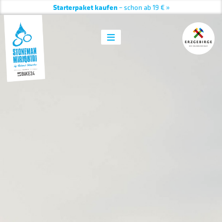
Starterpaket kaufen
– schon ab 19 € »