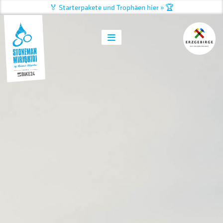
🏅 Starterpakete und Trophäen hier » 🏆