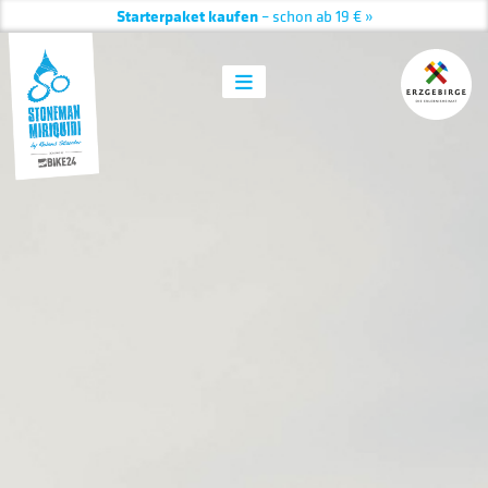
Starterpaket kaufen
– schon ab 19 € »