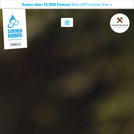
Schon über 15.000 Fahrer!
Alle
off.
Finisher hier »