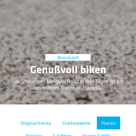
Bronzezeit
Genußvoll biken
Der Stoneman Miriquidi Road in drei Tagen ist ein
besonderes Rennrad-Erlebnis.
Originalstrecke
Starterpakete
Planen
Finisher
C-Edition
Fragen & Hilfe