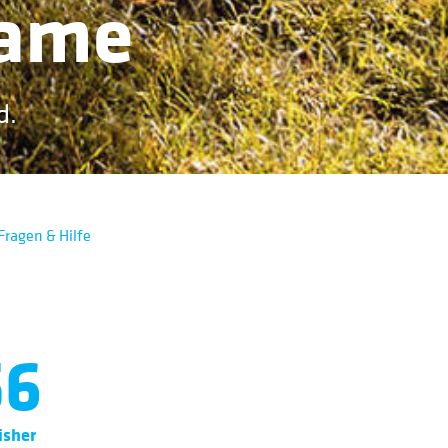
Fame
d.
Fragen & Hilfe
56
nisher