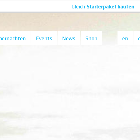
Starterpaket kaufen
Gleich
– schon ab 19 € »
bernachten
Events
News
Shop
en