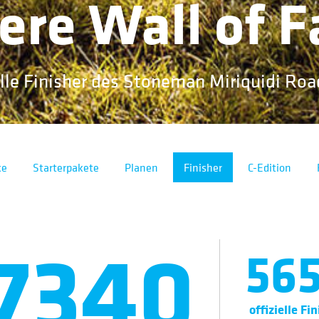
ere Wall of 
lle Finisher des Stoneman Miriquidi Roa
ke
Starterpakete
Planen
Finisher
C-Edition
7340
56
offizielle Fi