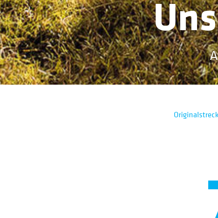
Uns
A
Originalstrec